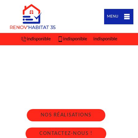
MENU
indisponible
indisponible
indisponible
ARTISAN COUVREUR ZINGUEUR
BONNEMAIN 35270
Nous intervenons 24h/24 sur 7j/7 en cas
d'urgence
NOS RÉALISATIONS
CONTACTEZ-NOUS !