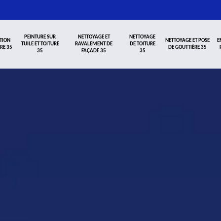
PEINTURE SUR
NETTOYAGE ET
NETTOYAGE
TION
NETTOYAGE ET POSE
E
TUILE ET TOITURE
RAVALEMENT DE
DE TOITURE
RE 35
DE GOUTTIÈRE 35
35
FAÇADE 35
35