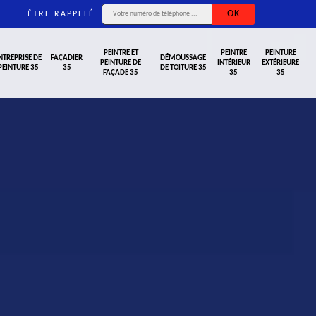
ÊTRE RAPPELÉ
PEINTRE ET
PEINTRE
PEINTURE
NTREPRISE DE
FAÇADIER
DÉMOUSSAGE
PEINTURE DE
INTÉRIEUR
EXTÉRIEURE
PEINTURE 35
35
DE TOITURE 35
FAÇADE 35
35
35