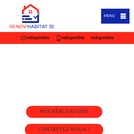
MENU
indisponible
indisponible
indisponible
ARTISAN COUVREUR ZINGUEUR BRAIN
SUR VILAINE 35660
Nous intervenons 24h/24 sur 7j/7 en cas
d'urgence
NOS RÉALISATIONS
CONTACTEZ-NOUS !