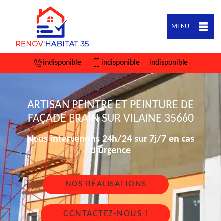
MENU
indisponible
indisponible
indisponible
ARTISAN PEINTRE ET PEINTURE DE
FAÇADE BRAIN SUR VILAINE 35660
Nous intervenons 24h/24 sur 7j/7 en cas
d'urgence
NOS RÉALISATIONS
CONTACTEZ-NOUS !