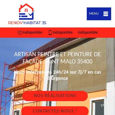
MENU
indisponible
indisponible
indisponible
ARTISAN PEINTRE ET PEINTURE DE
FAÇADE SAINT MALO 35400
Nous intervenons 24h/24 sur 7j/7 en cas
d'urgence
NOS RÉALISATIONS
CONTACTEZ-NOUS !