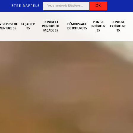
ÊTRE RAPPELÉ
PEINTRE ET
PEINTRE
PEINTURE
NTREPRISE DE
FAÇADIER
DÉMOUSSAGE
PEINTURE DE
INTÉRIEUR
EXTÉRIEURE
PEINTURE 35
35
DE TOITURE 35
FAÇADE 35
35
35