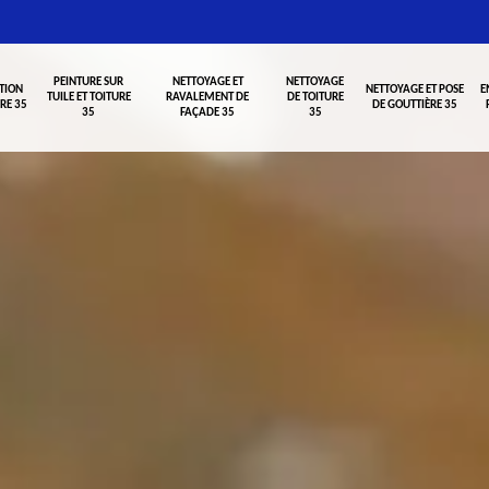
PEINTURE SUR
NETTOYAGE ET
NETTOYAGE
TION
NETTOYAGE ET POSE
E
TUILE ET TOITURE
RAVALEMENT DE
DE TOITURE
RE 35
DE GOUTTIÈRE 35
35
FAÇADE 35
35